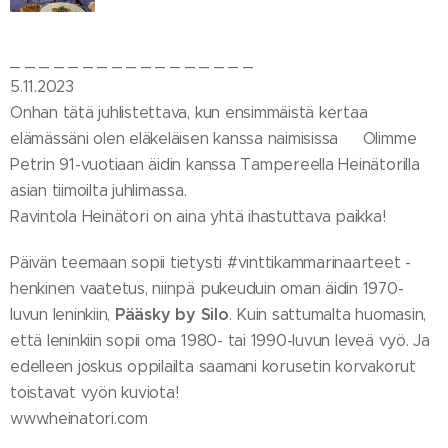
_ _ _ _ _ _ _ _ _ _ _ _ _ _ _ _ _
5.11.2023
Onhan tätä juhlistettava, kun ensimmäistä kertaa
elämässäni olen eläkeläisen kanssa naimisissa😄 Olimme
Petrin 91-vuotiaan äidin kanssa Tampereella Heinätorilla
asian tiimoilta juhlimassa.
Ravintola Heinätori on aina yhtä ihastuttava paikka!
Päivän teemaan sopii tietysti #vinttikammarinaarteet -
henkinen vaatetus, niinpä pukeuduin oman äidin 1970-
Pääsky by Silo
luvun leninkiin,
. Kuin sattumalta huomasin,
että leninkiin sopii oma 1980- tai 1990-luvun leveä vyö. Ja
edelleen joskus oppilailta saamani korusetin korvakorut
toistavat vyön kuviota!
www.heinatori.com