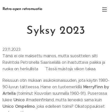
Retro-open retromuotia
Syksy 2023
23.11.2023
Tämä ei ole maksettu mainos, mutta suosittelen silti 🤩
Ravintola Petronella Saariselällä on ihastuttava paikka ja
ruoka on herkullista 👌 Tässä muistoja viikon takaa.
Reissuun otin mukaan asukokonaisuuden, jota käytin 1980-
MerryFinn by
90-luvun taitteessa. Hame on tuotemerkillä
Artella
(toiminut Kouvolan suunnalla 1960-91). Puserossa
Unico
lukee
#madeinfinland, mutta lieneekö sama kuin
Unico Ompelimo
, joka edelleen toimii? Olkatoppaukset