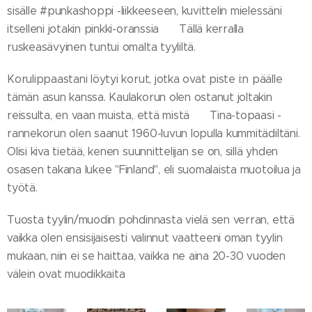
sisälle #punkashoppi -liikkeeseen, kuvittelin mielessäni
itselleni jotakin pinkki-oranssia 🤩 Tällä kerralla
ruskeasävyinen tuntui omalta tyyliltä.
Korulippaastani löytyi korut, jotka ovat piste i:n päälle
tämän asun kanssa. Kaulakorun olen ostanut joltakin
reissulta, en vaan muista, että mistä 🤔 Tina-topaasi -
rannekorun olen saanut 1960-luvun lopulla kummitädiltäni.
Olisi kiva tietää, kenen suunnittelijan se on, sillä yhden
osasen takana lukee "Finland", eli suomalaista muotoilua ja
työtä.
Tuosta tyylin/muodin pohdinnasta vielä sen verran, että
vaikka olen ensisijaisesti valinnut vaatteeni oman tyylin
mukaan, niin ei se haittaa, vaikka ne aina 20-30 vuoden
välein ovat muodikkaita 😂