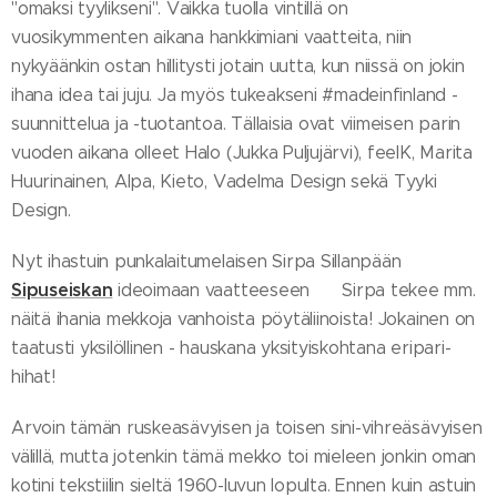
"omaksi tyylikseni". Vaikka tuolla vintillä on
vuosikymmenten aikana hankkimiani vaatteita, niin
nykyäänkin ostan hillitysti jotain uutta, kun niissä on jokin
ihana idea tai juju. Ja myös tukeakseni #madeinfinland -
suunnittelua ja -tuotantoa. Tällaisia ovat viimeisen parin
vuoden aikana olleet Halo (Jukka Puljujärvi), feelK, Marita
Huurinainen, Alpa, Kieto, Vadelma Design sekä Tyyki
Design.
Nyt ihastuin punkalaitumelaisen Sirpa Sillanpään
Sipuseiskan
ideoimaan vaatteeseen 😍 Sirpa tekee mm.
näitä ihania mekkoja vanhoista pöytäliinoista! Jokainen on
taatusti yksilöllinen - hauskana yksityiskohtana eripari-
hihat!
Arvoin tämän ruskeasävyisen ja toisen sini-vihreäsävyisen
välillä, mutta jotenkin tämä mekko toi mieleen jonkin oman
kotini tekstiilin sieltä 1960-luvun lopulta. Ennen kuin astuin