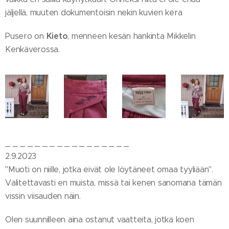
jäljellä, muuten dokumentoisin nekin kuvien kera 😂
Kieto
Pusero on
, menneen kesän hankinta Mikkelin
Kenkäverossa.
_ _ _ _ _ _ _ _ _ _ _ _ _ _ _ _ _
2.9.2023
"Muoti on niille, jotka eivät ole löytäneet omaa tyyliään".
Valitettavasti en muista, missä tai kenen sanomana tämän
vissin viisauden näin.
Olen suunnilleen aina ostanut vaatteita, jotka koen