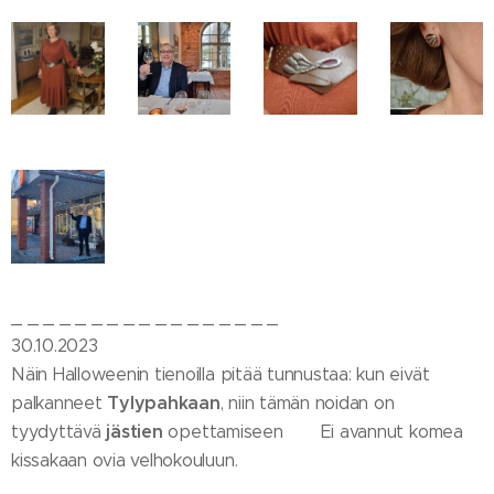
_ _ _ _ _ _ _ _ _ _ _ _ _ _ _ _ _
30.10.2023
Näin Halloweenin tienoilla pitää tunnustaa: kun eivät
Tylypahkaan
palkanneet
, niin tämän noidan on
jästien
tyydyttävä
opettamiseen 😁 Ei avannut komea
kissakaan ovia velhokouluun.