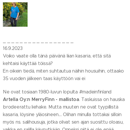
_ _ _ _ _ _ _ _ _ _ _ _ _ _ _ _ _
16.9.2023
Voiko vaate olla tänä päivänä liian kasaria, että sitä
kehtaisi käyttää töissä?
En oikein tiedä, miten suhtautua näihin housuihin, ottaako
35 vuoden jälkeen taas käyttöön vai ei 🤔
Ne ovat tosiaan 1980-luvun lopulta #madeinfinland
Artella Oy:n MerryFinn - mallistoa
. Taskuissa on hauska
brodeerattu liehake. Mutta muuten ne ovat tyypillistä
kasaria, löysine yläosineen.... Olihan minulla tottakai silloin
myös ns. salihousuja, jotka olivat sen ajan suosittu oloasu,
vaikka en salilla käynytkään. Onneksi niitä ei ole enää