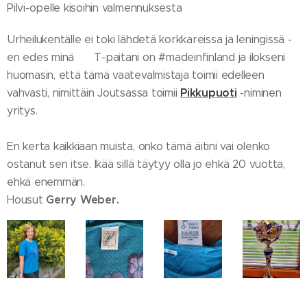
Pilvi-opelle kisoihin valmennuksesta 💖
Urheilukentälle ei toki lähdetä korkkareissa ja leningissä -
en edes minä 😸 T-paitani on #madeinfinland ja ilokseni
huomasin, että tämä vaatevalmistaja toimii edelleen
Pikkupuoti
vahvasti, nimittäin Joutsassa toimii
-niminen
yritys.
En kerta kaikkiaan muista, onko tämä äitini vai olenko
ostanut sen itse. Ikää sillä täytyy olla jo ehkä 20 vuotta,
ehkä enemmän.
Gerry Weber.
Housut