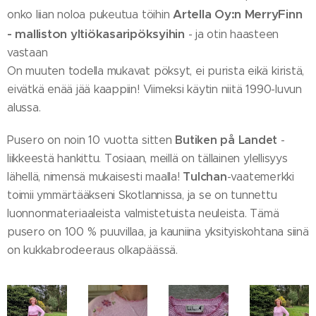
Artella Oy:n MerryFinn
onko liian noloa pukeutua töihin
- malliston
yltiökasaripöksyihin
- ja otin haasteen
vastaan 😄
On muuten todella mukavat pöksyt, ei purista eikä kiristä,
eivätkä enää jää kaappiin! Viimeksi käytin niitä 1990-luvun
alussa.
Butiken på Landet
Pusero on noin 10 vuotta sitten
-
liikkeestä hankittu. Tosiaan, meillä on tällainen ylellisyys
Tulchan
lähellä, nimensä mukaisesti maalla!
-vaatemerkki
toimii ymmärtääkseni Skotlannissa, ja se on tunnettu
luonnonmateriaaleista valmistetuista neuleista. Tämä
pusero on 100 % puuvillaa, ja kauniina yksityiskohtana siinä
on kukkabrodeeraus olkapäässä.