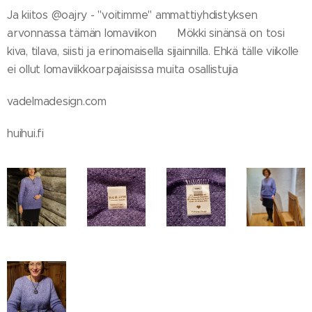
Ja kiitos @oajry - "voitimme" ammattiyhdistyksen
arvonnassa tämän lomaviikon 😁 Mökki sinänsä on tosi
kiva, tilava, siisti ja erinomaisella sijainnilla. Ehkä tälle viikolle
ei ollut lomaviikkoarpajaisissa muita osallistujia 😄
vadelmadesign.com
huihui.fi