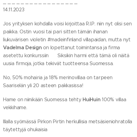
_ _ _ _ _ _ _ _ _ _ _ _ _ _ _ _ _
14.11.2023
Jos yrityksen kohdalla voisi kirjoittaa R.I.P. niin nyt olisi sen
paikka. Ostin vuosi tai pari sitten tämän ihanan
liukuvärisen violetin #madeinfinland villapaidan, mutta nyt
Vadelma
Design
on lopettanut toimintansa ja firma
asetettu konkurssiin 😔 Siksikin harmi että tämä oli näitä
uusia firmoja, jotka tekivät tuotteensa Suomessa.
No, 50% mohairia ja 18% merinovillaa on tarpeen
Saariselän yli 20 asteen pakkasissa!
HuiHuin
Hame on niinikään Suomessa tehty
100% villaa
vekkihame.
Illalla syömässä Pirkon Pirtin herkullisia metsäsieniohratolla
täytettyjä ohukaisia 😋