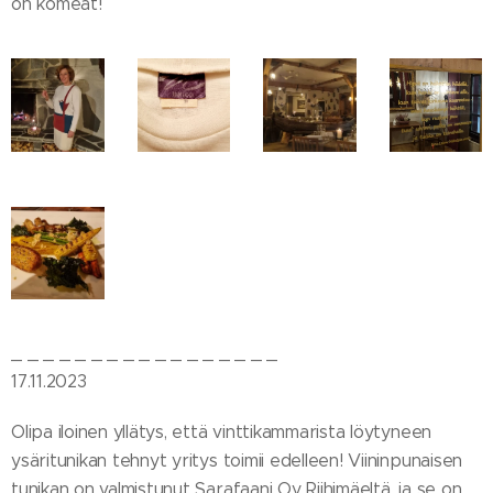
on komeat!
_ _ _ _ _ _ _ _ _ _ _ _ _ _ _ _ _
17.11.2023
Olipa iloinen yllätys, että vinttikammarista löytyneen
ysäritunikan tehnyt yritys toimii edelleen! Viininpunaisen
tunikan on valmistunut Sarafaani Oy Riihimäeltä, ja se on