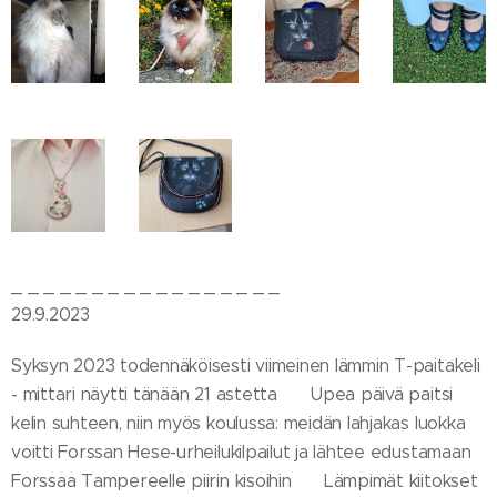
_ _ _ _ _ _ _ _ _ _ _ _ _ _ _ _ _
29.9.2023
Syksyn 2023 todennäköisesti viimeinen lämmin T-paitakeli
- mittari näytti tänään 21 astetta 😻 Upea päivä paitsi
kelin suhteen, niin myös koulussa: meidän lahjakas luokka
voitti Forssan Hese-urheilukilpailut ja lähtee edustamaan
Forssaa Tampereelle piirin kisoihin 🏆 Lämpimät kiitokset