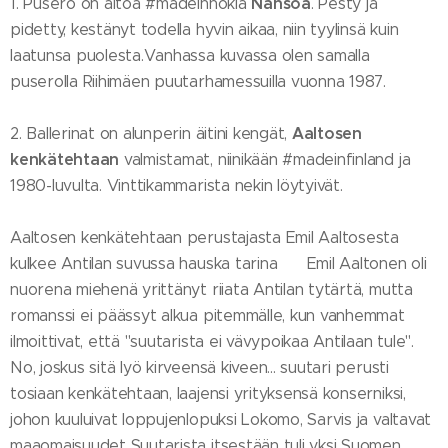
Nansoa
1. Pusero on aitoa #madeinnokia
. Pesty ja
pidetty, kestänyt todella hyvin aikaa, niin tyylinsä kuin
laatunsa puolesta.Vanhassa kuvassa olen samalla
puserolla Riihimäen puutarhamessuilla vuonna 1987.
Aaltosen
2. Ballerinat on alunperin äitini kengät,
kenkätehtaan
valmistamat, niinikään #madeinfinland ja
1980-luvulta. Vinttikammarista nekin löytyivät.
Aaltosen kenkätehtaan perustajasta Emil Aaltosesta
kulkee Antilan suvussa hauska tarina 😉 Emil Aaltonen oli
nuorena miehenä yrittänyt riiata Antilan tytärtä, mutta
romanssi ei päässyt alkua pitemmälle, kun vanhemmat
ilmoittivat, että "suutarista ei vävypoikaa Antilaan tule".
No, joskus sitä lyö kirveensä kiveen... suutari perusti
tosiaan kenkätehtaan, laajensi yrityksensä konserniksi,
johon kuuluivat loppujenlopuksi Lokomo, Sarvis ja valtavat
maaomaisuudet Suutarista itsestään tuli yksi Suomen