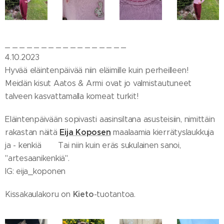
_ _ _ _ _ _ _ _ _ _ _ _ _ _ _ _ _
4.10.2023
Hyvää eläintenpäivää niin eläimille kuin perheilleen!
Meidän kisut Aatos & Armi ovat jo valmistautuneet
talveen kasvattamalla komeat turkit!
Eläintenpäivään sopivasti aasinsiltana asusteisiin, nimittäin
Eija Koposen
rakastan näitä
maalaamia kierrätyslaukkuja
ja - kenkiä 😍 Tai niin kuin eräs sukulainen sanoi,
"artesaanikenkiä".
IG: eija_koponen
Kieto
Kissakaulakoru on
-tuotantoa.