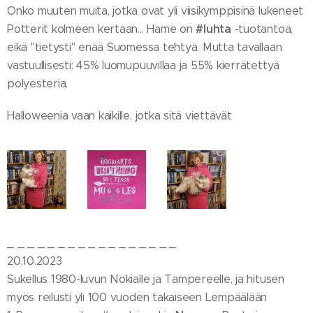
Onko muuten muita, jotka ovat yli viisikymppisinä lukeneet
#luhta
Potterit kolmeen kertaan... Hame on
-tuotantoa,
eikä "tietysti" enää Suomessa tehtyä. Mutta tavallaan
vastuullisesti: 45% luomupuuvillaa ja 55% kierrätettyä
polyesteria.
Halloweenia vaan kaikille, jotka sitä viettävät 🎃
_ _ _ _ _ _ _ _ _ _ _ _ _ _ _ _ _
20.10.2023
Sukellus 1980-luvun Nokialle ja Tampereelle, ja hitusen
myös reilusti yli 100 vuoden takaiseen Lempäälään 😁