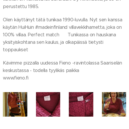
perustettu 1985.
Olen käyttänyt tätä tunikaa 1990-luvulla. Nyt sen kanssa
käytän HuiHuin #madeinfinland villavekkihametta, joka on
100% villaa. Perfect match 👌 Tunikassa on hauskana
yksityiskohtana sen kaulus, ja olkapäissä tietysti
toppaukset 😁
Kävimme pizzalla uudessa Fieno -ravintolassa Saariselän
keskustassa - todella tyylikäs paikka 🤩
www.fieno.fi