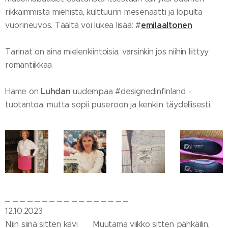
rikkaimmista miehistä, kulttuurin mesenaatti ja lopulta
emilaaltonen
vuorineuvos. Täältä voi lukea lisää: #
Tarinat on aina mielenkiintoisia, varsinkin jos niihin liittyy
romantiikkaa 🥰
Luhdan
Hame on
uudempaa #designedinfinland -
tuotantoa, mutta sopii puseroon ja kenkiin täydellisesti.
_ _ _ _ _ _ _ _ _ _ _ _ _ _ _ _ _
12.10.2023
Niin siinä sitten kävi 😉 Muutama viikko sitten pähkäilin,